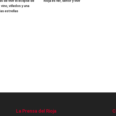
 de vivir el eclipse de
Rioja es ver, sentir y vivir
: vino, viñedos y una
as estrellas
La Prensa del Rioja
C