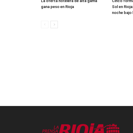
La oferta hotelera de alta gama
Cinco formas
gana peso en Rioja
Sol en Rioja
noche bajo l