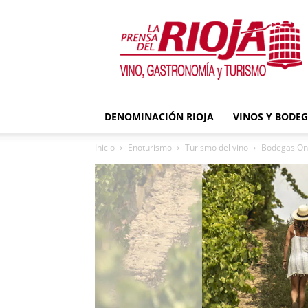
La
Prensa
del
Rioja
DENOMINACIÓN RIOJA
VINOS Y BODE
Inicio
Enoturismo
Turismo del vino
Bodegas Ont