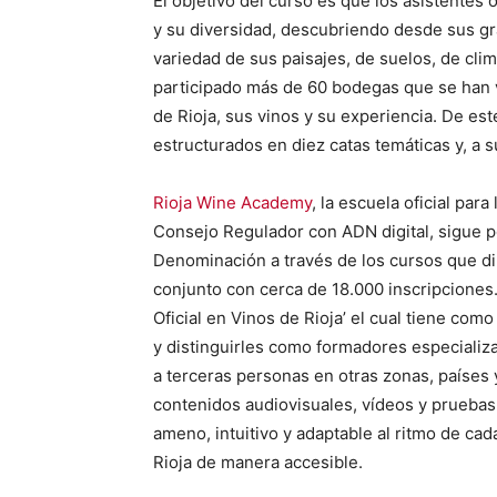
El objetivo del curso es que los asistentes 
y su diversidad, descubriendo desde sus g
variedad de sus paisajes, de suelos, de clim
participado más de 60 bodegas que se han 
de Rioja, sus vinos y su experiencia. De es
estructurados en diez catas temáticas y, a s
Rioja Wine Academy
, la escuela oficial par
Consejo Regulador con ADN digital, sigue po
Denominación a través de los cursos que dir
conjunto con cerca de 18.000 inscripciones
Oficial en Vinos de Rioja’ el cual tiene com
y distinguirles como formadores especializ
a terceras personas en otras zonas, países
contenidos audiovisuales, vídeos y pruebas
ameno, intuitivo y adaptable al ritmo de cad
Rioja de manera accesible.