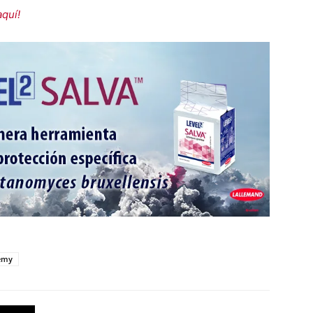
aquí!
demy