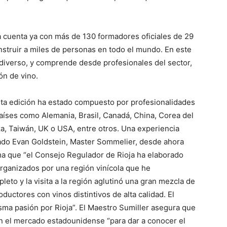
 cuenta ya con más de 130 formadores oficiales de 29
nstruir a miles de personas en todo el mundo. En este
 diverso, y comprende desde profesionales del sector,
ón de vino.
esta edición ha estado compuesto por profesionalidades
aíses como Alemania, Brasil, Canadá, China, Corea del
za, Taiwán, UK o USA, entre otros. Una experiencia
ado Evan Goldstein, Master Sommelier, desde ahora
rma que “el Consejo Regulador de Rioja ha elaborado
rganizados por una región vinícola que he
eto y la visita a la región aglutinó una gran mezcla de
uctores con vinos distintivos de alta calidad. El
sma pasión por Rioja”. El Maestro Sumiller asegura que
en el mercado estadounidense “para dar a conocer el