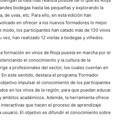
obtengan la idea más realista posible de lo que es Rioja
randes bodegas hasta las pequeñas y explorando la
a, de uvas, etc. Para ello, en esta edición han
volcado en ofrecer a los nuevos formadores lo mejor
te modo, los participantes han catado más de 130 vinos
u vez, han realizado 12 visitas a bodegas y viñedos.
a la formación en vinos de Rioja puesta en marcha por el
tenciando el conocimiento y la cultura de la
ige a profesionales del sector, los cuales cuentan en
. En este sentido, destaca el programa ‘Formador
o objetivo impulsar el conocimiento de los participantes
ados en los vinos de la región, para que puedan educar
 y ámbitos académicos. Además, la herramienta ofrece
 interactivas que hacen el proceso de aprendizaje
a usuario. El objetivo es difundir el conocimiento sobre