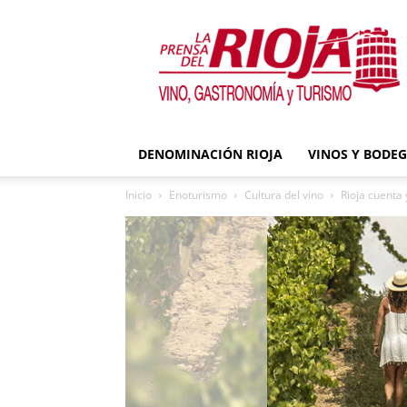
La
Prensa
del
Rioja
DENOMINACIÓN RIOJA
VINOS Y BODE
Inicio
Enoturismo
Cultura del vino
Rioja cuenta