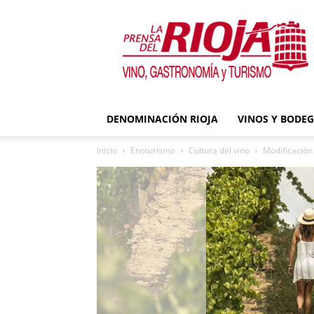
La
Prensa
del
Rioja
DENOMINACIÓN RIOJA
VINOS Y BODE
Inicio
Enoturismo
Cultura del vino
Modificación