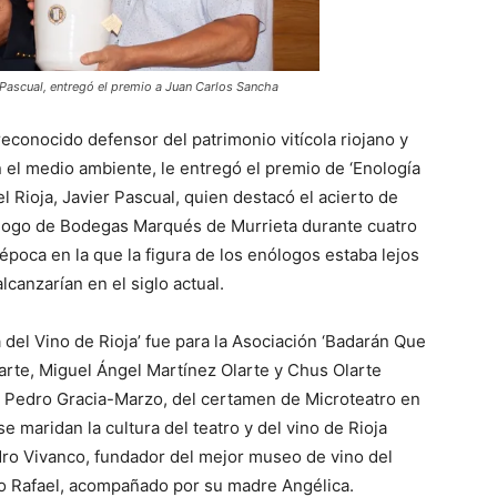
r Pascual, entregó el premio a Juan Carlos Sancha
econocido defensor del patrimonio vitícola riojano y
n el medio ambiente, le entregó el premio de ‘Enología
 Rioja, Javier Pascual, quien destacó el acierto de
ólogo de Bodegas Marqués de Murrieta durante cuatro
época en la que la figura de los enólogos estaba lejos
lcanzarían en el siglo actual.
 del Vino de Rioja’ fue para la Asociación ‘Badarán Que
arte, Miguel Ángel Martínez Olarte y Chus Olarte
n Pedro Gracia-Marzo, del certamen de Microteatro en
 maridan la cultura del teatro y del vino de Rioja
dro Vivanco, fundador del mejor museo de vino del
jo Rafael, acompañado por su madre Angélica.