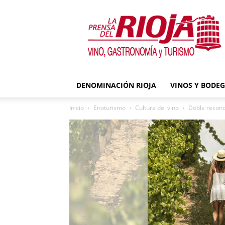
La
Prensa
del
Rioja
DENOMINACIÓN RIOJA
VINOS Y BODE
Inicio
Enoturismo
Cultura del vino
Doble reconoc