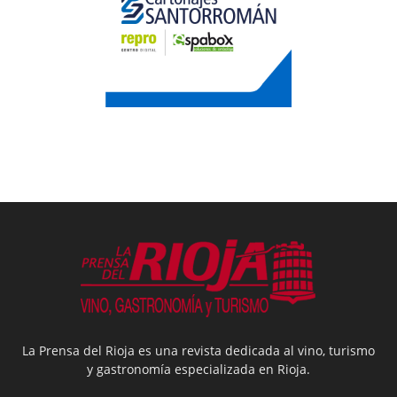
La Prensa del Rioja es una revista dedicada al vino, turismo
y gastronomía especializada en Rioja.