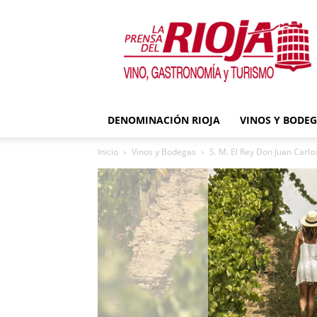
La
Prensa
del
Rioja
DENOMINACIÓN RIOJA
VINOS Y BODE
Inicio
Vinos y Bodegas
S. M. El Rey Don Juan Carlos