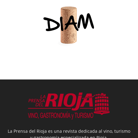
La Prensa del Rioja es una revista dedicada al vino, turismo
y gastronomía especializada en Rioja.