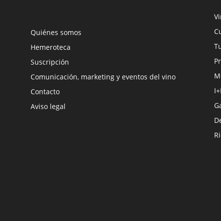
V
Cu
Quiénes somos
Tu
Hemeroteca
Pr
Suscripción
M
Comunicación, marketing y eventos del vino
I+
Contacto
G
Aviso legal
D
R