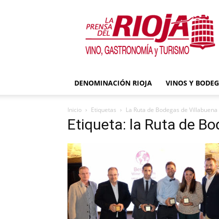
La
Prensa
del
Rioja
DENOMINACIÓN RIOJA
VINOS Y BODE
Inicio
Etiquetas
La Ruta de Bodegas de Villabuena
Etiqueta: la Ruta de B