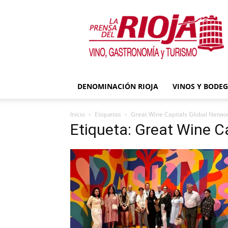
La
Prensa
del
Rioja
DENOMINACIÓN RIOJA
VINOS Y BODE
Inicio
Etiquetas
Great Wine Capitals Global Netwo
Etiqueta: Great Wine C