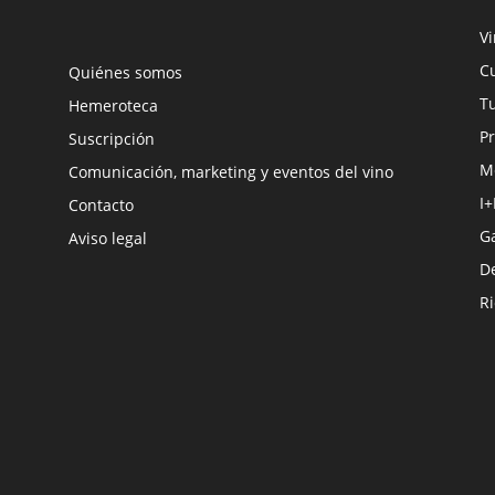
V
Cu
Quiénes somos
Tu
Hemeroteca
Pr
Suscripción
M
Comunicación, marketing y eventos del vino
I+
Contacto
G
Aviso legal
D
R