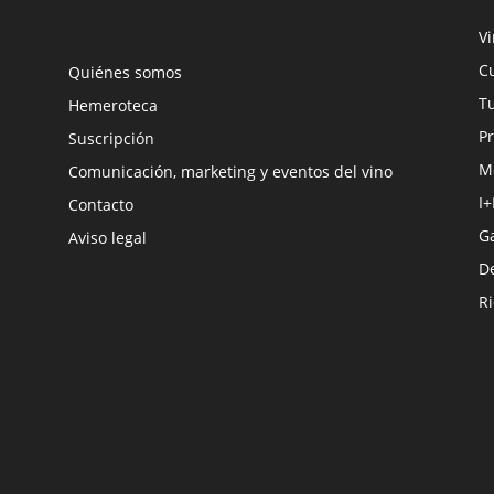
V
Cu
Quiénes somos
Tu
Hemeroteca
Pr
Suscripción
M
Comunicación, marketing y eventos del vino
I+
Contacto
G
Aviso legal
D
R