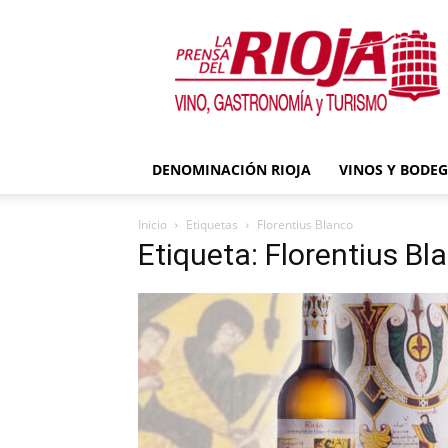
La
Prensa
del
Rioja
DENOMINACIÓN RIOJA
VINOS Y BODE
Inicio
Etiquetas
Florentius Blanco
Etiqueta: Florentius Bl