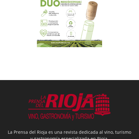
La Prensa del Rioja es una revista dedicada al vino, turismo
y gastronomía especializada en Rioja.