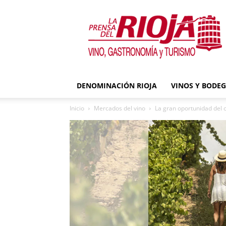
La
Prensa
del
Rioja
DENOMINACIÓN RIOJA
VINOS Y BODE
Inicio
Mercados del vino
La gran oportunidad del 