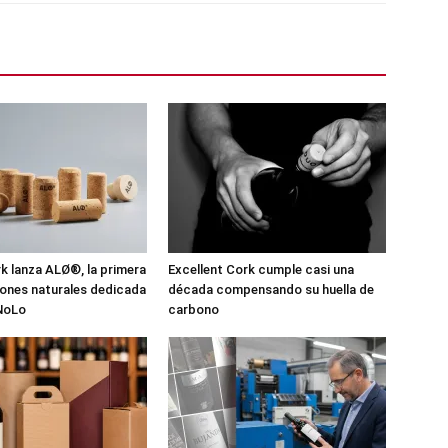
 lanza ALØ®, la primera
Excellent Cork cumple casi una
pones naturales dedicada
década compensando su huella de
 NoLo
carbono