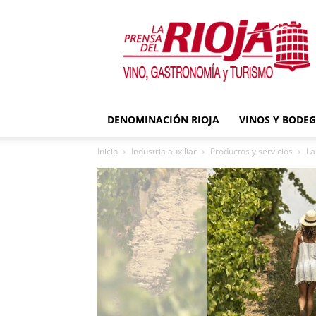
La
Prensa
del
Rioja
DENOMINACIÓN RIOJA
VINOS Y BODE
Inicio
Industria auxiliar
Productos y servicios
La