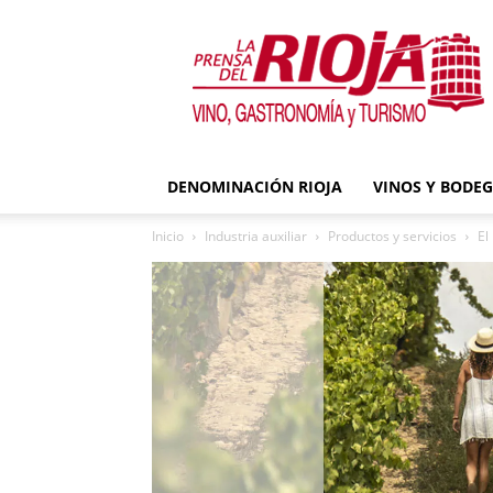
La
Prensa
del
Rioja
DENOMINACIÓN RIOJA
VINOS Y BODE
Inicio
Industria auxiliar
Productos y servicios
El